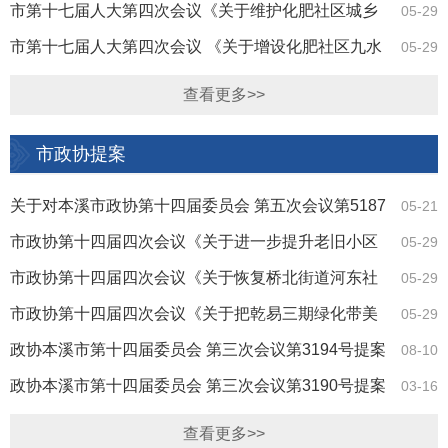
路权属确定的建议》（第4102号）答复
市第十七届人大第四次会议《关于维护化肥社区城乡
05-29
楼房平台护栏的建议》（第4059号）答复
市第十七届人大第四次会议 《关于增设化肥社区九水
05-29
片区路灯的建议》 （第4058号）答复
查看更多>>
市政协提案
关于对本溪市政协第十四届委员会 第五次会议第5187
05-21
号提案办理情况的答复
市政协第十四届四次会议《关于进一步提升老旧小区
05-29
后续服务保障的提案》（第4194号）答复
市政协第十四届四次会议《关于恢复桥北街道河东社
05-29
区楼间路面硬质铺装的提案》（第4193号）答复
市政协第十四届四次会议《关于把乾易三期绿化带美
05-29
化升级为沿途风景带的提案》（第4073号）答复
政协本溪市第十四届委员会 第三次会议第3194号提案
08-10
办理情况的答复
政协本溪市第十四届委员会 第三次会议第3190号提案
03-16
办理情况的答复
查看更多>>