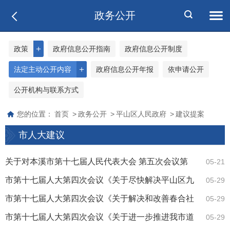
政务公开
＋
政策
政府信息公开指南
政府信息公开制度
＋
法定主动公开内容
政府信息公开年报
依申请公开
公开机构与联系方式
您的位置：
首页
>
政务公开
>
平山区人民政府
>
建议提案
市人大建议
关于对本溪市第十七届人民代表大会 第五次会议第
05-21
5167号建议办理情况的答复
市第十七届人大第四次会议《关于尽快解决平山区九
05-29
水街“厂后”居民居住危房的建议》（第4205...
市第十七届人大第四次会议《关于解决和改善春合社
05-29
区老旧居民住宅楼相关设施的建议》（第4175...
市第十七届人大第四次会议《关于进一步推进我市道
05-29