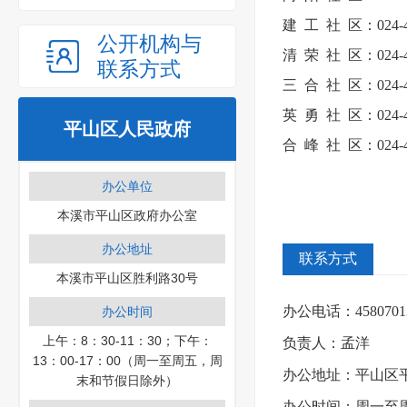
建
工
社
区：024-
公开机构与
清
荣
社
区：024-
联系方式
三
合
社
区：024-
英
勇
社
区：024-
平山区人民政府
合
峰
社
区：024-
办公单位
本溪市平山区政府办公室
办公地址
联系方式
本溪市平山区胜利路30号
办公电话：
4580701
办公时间
上午：8：30-11：30；下午：
负责人：孟洋
13：00-17：00（周一至周五，周
办公地址：平山区
末和节假日除外）
办公时间：
周一至