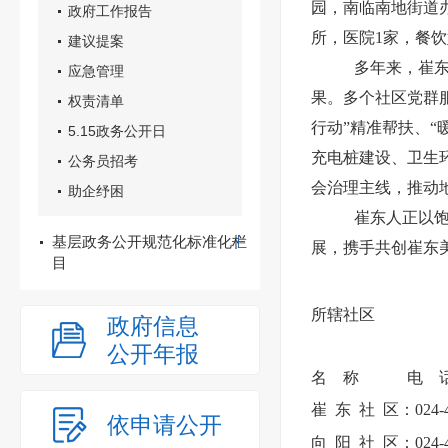
园，南临南地街道办
政府工作报告
所，医院1家，餐饮
建议提案
多年来，崔
应急管理
果。多个社区党群
权责清单
行动”精准帮扶、
5.15政务公开日
充电桩建设、卫生
公务员招考
会治理主线，推动
助企纾困
崔东人正以
基层政务公开规范化标准化栏
展，携手共创崔东
目
所辖社区
政府信息
公开年报
名　称　　　电　话
崔
东
社
区：024-
依申请公开
向
阳
社
区：024-