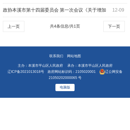
强“污水井”清理、老旧管道维修的提案》...
政协本溪市第十四届委员会 第一次会议《关于增加
12-09
我市停车位的提案》（第1058号）答复
共4条信息/共1页
上一页
下一页
联系我们
网站地图
主办：本溪市平山区人民政府 承办：本溪市平山区人民政府
辽ICP备2021013018号
政府网站标识码：2105020001
辽公网安备
21050202000065 号
电脑版