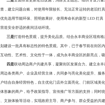
二是
全面排查更新老旧设施，消除安全隐患。组织专业力量
排查，建立问题台账，对使用年限较长、无法正常运转的老旧灯
将优先选用节能环保、照明效果好、使用寿命长的新型 LED 灯
客营造安全舒适的夜间活动环境。
三是
打造特色景观，提升美化品质。结合永丰商业区现有格
规划建设一批具有标志性的特色景观。其中，已于春节前在街区内
集互动性、艺术性、文化性于一体，成为永丰商业区的新亮点，
四是
联动周边商户共建共享，凝聚街区发展合力。建立永丰
区周边各类商户、企业及经营主体，共同参与亮化美化提升、服
商户结合自身经营特色，自主优化门店外立面亮化、门前区域美
整体形象的商户，给予政策指导、宣传推广等方面的支持；同时
卡、文旅体验等活动，实现政府主导、商户参与、群众受益的共