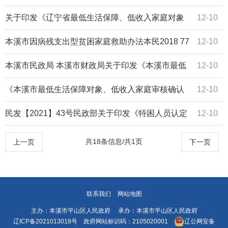
家庭对象认定办法
关于印发《辽宁省最低生活保障、低收入家庭对象
12-10
认定办法》的通知（辽民发36号
本溪市因病残支出型贫困家庭救助办法本民2018 77
12-10
号
本溪市民政局 本溪市财政局关于印发《本溪市最低
12-10
生活保障、低收入家庭对象认定办法》的通...
《本溪市最低生活保障对象、低收入家庭审核确认
12-10
操作规范》的通知（本民发〔2020〕60号）
民发【2021】43号民政部关于印发《特困人员认定
12-10
办法》的通知
共18条信息/共1页
上一页
下一页
联系我们
网站地图
主办：本溪市平山区人民政府 承办：本溪市平山区人民政府
辽ICP备2021013018号
政府网站标识码：2105020001
辽公网安备