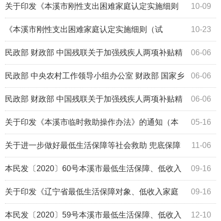
（试行）》的通知
关于印发《本溪市刚性支出困难家庭认定实施细则
10-09
（试行）》的通知
《本溪市刚性支出困难家庭认定实施细则（试
10-23
行）》政策解读
民政部 财政部 中国残联关于加强残疾人两项补贴精
06-06
准管理的意见
民政部 中央农村工作领导小组办公室 财政部 国家乡
06-06
村振兴局关于进一步做好最低生活保障等...
民政部 财政部 中国残联关于加强残疾人两项补贴精
06-06
准管理的意见
关于印发《本溪市临时救助操作办法》的通知（本
05-16
民发〔2021〕41号）
关于进一步做好最低生活保障等社会救助 兜底保障
11-06
工作的通知
本民发〔2020〕60号本溪市最低生活保障、低收入
09-16
家庭审核确认操作规范
关于印发《辽宁省最低生活保障对象、低收入家庭
09-16
审核确认操作规范》的通知（辽民发53号）
本民发〔2020〕59号本溪市最低生活保障、低收入
12-10