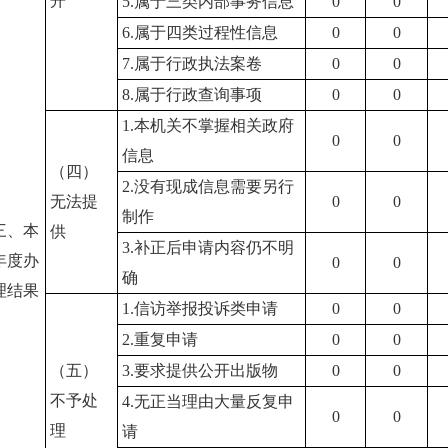
开
5.属于三类内部事务信息
0
0
6.属于四类过程性信息
0
0
7.属于行政执法案卷
0
0
8.属于行政查询事项
0
0
1.本机关不掌握相关政府
0
0
信息
（四）
2.没有现成信息需要另行
无法提
0
0
制作
三、本
供
3.补正后申请内容仍不明
年度办
0
0
确
理结果
1.信访举报投诉类申请
0
0
2.重复申请
0
0
（五）
3.要求提供公开出版物
0
0
不予处
4.无正当理由大量反复申
0
0
理
请