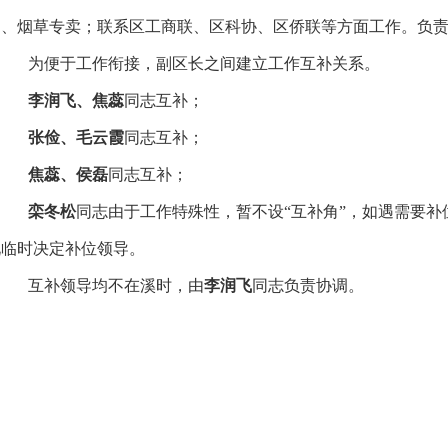
油、烟草专卖；联系区工商联、区科协、区侨联等方面工作。负
为便于工作衔接，副区长之间建立工作互补关系。
李润飞、焦蕊
同志互补；
张俭、毛云霞
同志互补；
焦蕊、侯磊
同志互补；
栾冬松
同志由于工作特殊性，暂不设“互补角”，如遇需要
况临时决定补位领导。
互补领导均不在溪时，由
李润飞
同志负责协调。