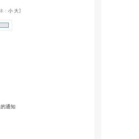
体：
小
大
】
工的通知