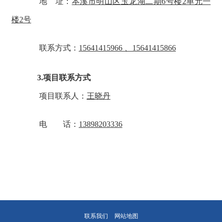
地 址：
本溪市明山区玉龙湖二期6号楼2单元一
品，不私自拿单位财物。听从指挥，服从调动。保质保量完
楼2号
(4) 食堂勤杂工：
联系方式：
15641415966 、15641415866
①工作任务：分类分档存放餐具，防止污染。清洗餐具
清、四消毒、五检查、六摆放的程序进行。注意轻拿轻放
餐具清洗后即放入‌
橱柜
，以免损坏；发现破损餐具要立即
3.项目联系方式
保持‌
清洁消毒间
的清洁卫生，做到地面干爽无积水、餐具
项目联系人：
王晓丹
责收拾清洗脏的炉具、厨具等，并打扫厨房地面卫生。及
的垃圾，确保无积压。
电 话：
13898203336
②劳动纪律：按时上下班，不得迟到早退。爱护单位财
品，不私自拿单位财物。听从指挥，服从调动。保质保量完
2.环境卫生必须达到国家规定的食堂卫生标准，保证食品
的卫生、整洁。
3.厨房要保持设备整洁划一，工作台、餐具、炊具、地面
异物、异味冰箱保持干净卫生，分档分类存放食物。
联系我们
网站地图