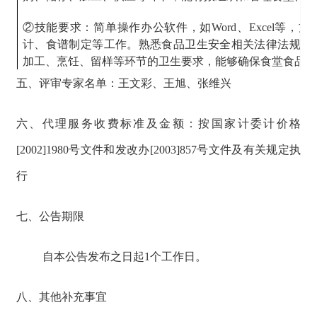
②技能要求：简单操作办公软件，如Word、Excel等，
计、食谱制定等工作。熟悉食品卫生安全相关法律法规和
加工、烹饪、留样等环节的卫生要求，能够确保食堂食品安
五、评审专家名单：王文彩、王旭、张维兴
③身体健康，无传染病、精神病史等，持有有效健康证，能
④责任心强，对食堂管理工作认真负责，确保食品安全和
六、代理服务收费标准及金额：按国家计委计价格
工作人员、教师、家长及供应商沟通，能协调各方关系，
[2002]1980号文件和发改办[2003]857号文件及有关规定执
在高强度的工作环境下保持良好的工作状态，应对幼儿园
情况。
行
(2)厨师：
七、公告期限
①年龄要求：35-50岁，身体健康，持有有效健康证。须具
或儿童餐饮相关经验，熟悉儿童营养搭配。
自本公告发布之日起1个工作日。
②技能要求：掌握食品安全知识，熟悉《餐饮服务食品安
八、其他补充事宜
真负责，有耐心、爱心，团队协作能力强。