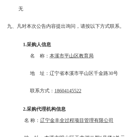
③岗位职责：根据幼儿园膳食标准，配合园保健医科学制
无
饮食健康、营养均衡。负责每日餐点的烹饪制作，注重色
点（如软烂、清淡、适口）。严格执行食品安全规范，保
九、凡对本次公告内容提出询问，请按以下方式联系。
食材验收、储存、餐具消毒等工作。配合园方管理厨房设
注幼儿过敏原信息，对特殊饮食需求（如过敏、宗教饮食
完成膳食满意度调查及改进工作。
1.采购人信息
名 称：
本溪市平山区教育局
(3)面点师：
①工作任务：服从幼儿园的领导及工作分配，技术娴熟，
地 址：
辽宁省本溪市平山区千金路30号
练制作各种主食，包括米饭、烙饼、包子、花卷、面条
心、小吃的制作；严格执行《食品卫生法》，防止食品污
联系方式：
18604145522
得各种原料及成品的储存保管方法；合理使用各种原材料
本；身体健康，持有有效健康证。注意个人卫生，操作前
保持清洁；掌握面食蒸煮时间和用气规律；认真钻研业务
2.采购代理机构信息
技术水平热爱本职工作，有团队合作精神，为人踏实，积
名 称：
辽宁金丰全过程项目管理有限公司
原材料，减少浪费，以控制成本。
②劳动纪律：按时上下班，不得迟到早退。爱护单位财