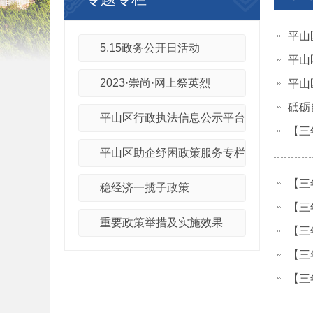
平山
5.15政务公开日活动
平山
2023·崇尚·网上祭英烈
平山
砥砺
平山区行政执法信息公示平台
【三
平山区助企纾困政策服务专栏
【三
稳经济一揽子政策
【三
重要政策举措及实施效果
【三
【三
担…
【三