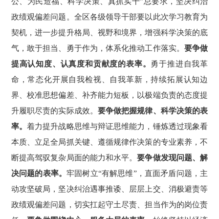
公、为民造福、科学决策、真抓实干”总要求，坚决纠治
政绩观偏差问题。全区各级领导干部要以此次学习教育为
契机，进一步提升格局、视野和境界，增强科学决策的底
气，敢于担当、勇于作为，体系化推动工作落实。
要争做
提高认知度、认真度和贡献度的表率。
勇于推进自我革
命，常态化开展自我检视、自我革新，持续拓展认知边
界、校准思想偏差、补齐能力短板，以极端负责的态度提
升履职尽责的实际成效。
要争做把握规律、科学决策的表
率。
着力提升战略思维与辩证思维能力，锤炼透过现象看
本质、立足全局抓关键、遵循规律作决策的专业素养，不
断提高驾驭复杂局面的能力和水平。
要争做发现问题、解
决问题的表率。
牢固树立“有解思维”，直面矛盾问题，主
动攻坚破局，坚决纠治遇事推诿、层层上交、消极避责等
政绩观偏差问题，切实扛起守土尽责、担当作为的岗位责